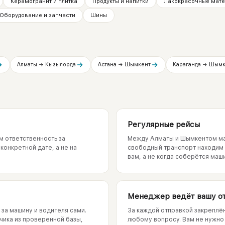
Керамогранит и плитка
Продукты и напитки
Лакокрасочные мат
Оборудование и запчасти
Шины
Алматы → Кызылорда
Астана → Шымкент
Караганда → Шымк
Регулярные рейсы
м ответственность за
Между Алматы и Шымкентом маш
конкретной дате, а не на
свободный транспорт находим в
вам, а не когда соберётся маш
Менеджер ведёт вашу о
за машину и водителя сами.
За каждой отправкой закреплён
зчика из проверенной базы,
любому вопросу. Вам не нужно и