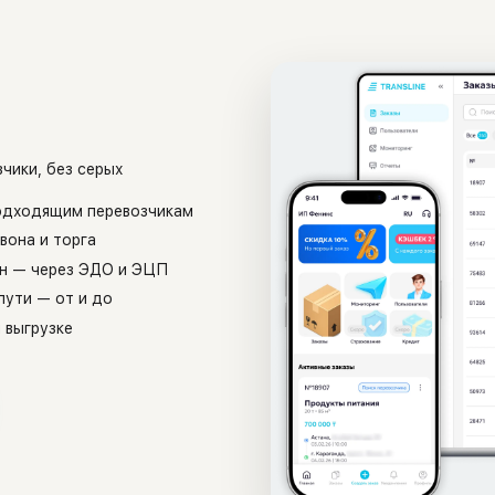
чики, без серых
подходящим перевозчикам
вона и торга
йн — через ЭДО и ЭЦП
пути — от и до
 выгрузке