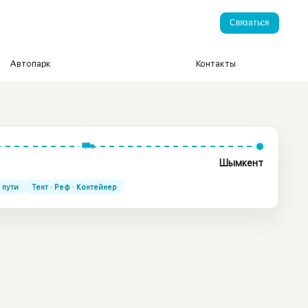
Связаться
Автопарк
Контакты
Шымкент
 пути
Тент · Реф · Контейнер