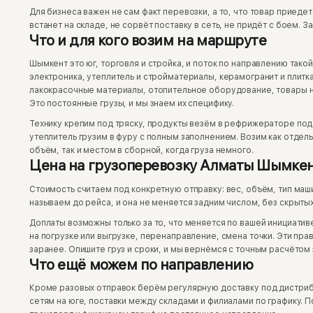
Для бизнеса важен не сам факт перевозки, а то, что товар приеде
встанет на складе, не сорвёт поставку в сеть, не придёт с боем. З
Что и для кого возим на маршруте
Шымкент это юг, торговля и стройка, и поток по направлению такой
электроника, утеплитель и стройматериалы, керамогранит и плитка
лакокрасочные материалы, отопительное оборудование, товары 
Это постоянные грузы, и мы знаем их специфику.
Технику крепим под тряску, продукты везём в рефрижераторе по
утеплитель грузим в фуру с полным заполнением. Возим как отдел
объём, так и местом в сборной, когда груза немного.
Цена на грузоперевозку Алматы Шымкен
Стоимость считаем под конкретную отправку: вес, объём, тип маш
называем до рейса, и она не меняется задним числом, без скрытых
Доплаты возможны только за то, что меняется по вашей инициатив
на погрузке или выгрузке, перенаправление, смена точки. Эти пр
заранее. Опишите груз и сроки, и мы вернёмся с точным расчётом 
Что ещё можем по направлению
Кроме разовых отправок берём регулярную доставку под дистрибу
сетям на юге, поставки между складами и филиалами по графику. 