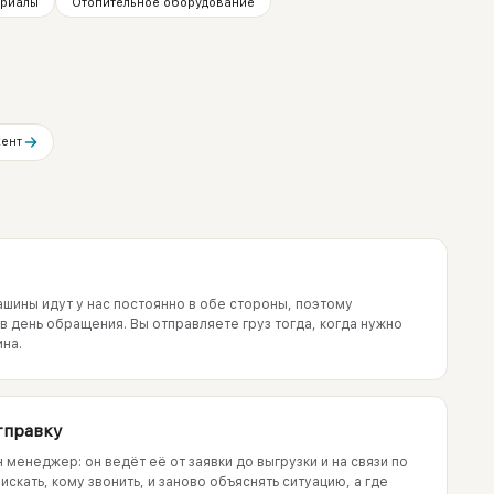
ериалы
Отопительное оборудование
ент
ины идут у нас постоянно в обе стороны, поэтому
 день обращения. Вы отправляете груз тогда, когда нужно
ина.
тправку
 менеджер: он ведёт её от заявки до выгрузки и на связи по
скать, кому звонить, и заново объяснять ситуацию, а где