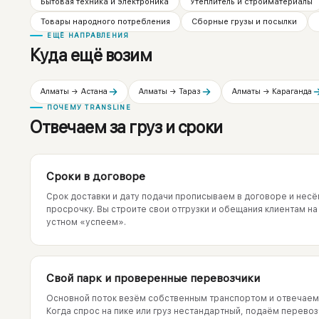
Бытовая техника и электроника
Утеплитель и стройматериалы
Товары народного потребления
Сборные грузы и посылки
ЕЩЁ НАПРАВЛЕНИЯ
Куда ещё возим
Алматы → Астана
Алматы → Тараз
Алматы → Караганда
ПОЧЕМУ TRANSLINE
Отвечаем за груз и сроки
Сроки в договоре
Срок доставки и дату подачи прописываем в договоре и несё
просрочку. Вы строите свои отгрузки и обещания клиентам на 
устном «успеем».
Свой парк и проверенные перевозчики
Основной поток везём собственным транспортом и отвечаем 
Когда спрос на пике или груз нестандартный, подаём перево