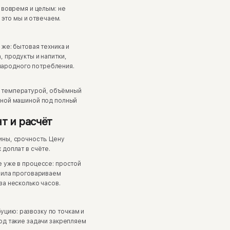
т вовремя и целым: не
а это мы и отвечаем.
 же: бытовая техника и
, продукты и напитки,
народного потребления.
д температурой, объёмный
ьной машиной под полный
т и расчёт
ины, срочность. Цену
 доплат в счёте.
е уже в процессе: простой
авила проговариваем
за несколько часов.
цию: развозку по точкам и
Под такие задачи закрепляем