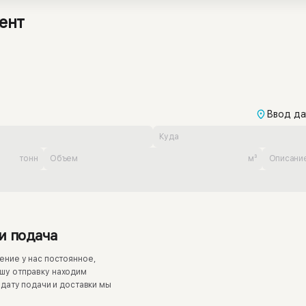
ент
Ввод да
тонн
м³
и подача
ение у нас постоянное,
ашу отправку находим
 дату подачи и доставки мы