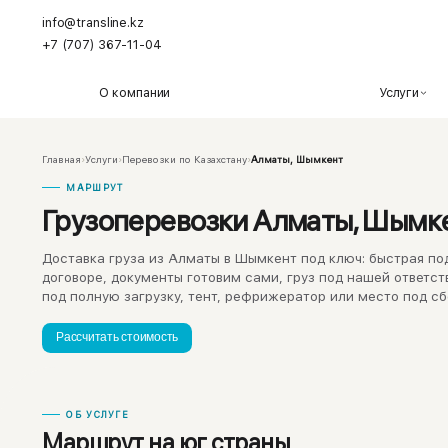
info@transline.kz
+7 (707) 367-11-04
О компании
Услуги
Главная
›
Услуги
›
Перевозки по Казахстану
›
Алматы, Шымкент
МАРШРУТ
Грузоперевозки Алматы, Шымк
Доставка груза из Алматы в Шымкент под ключ: быстрая по
договоре, документы готовим сами, груз под нашей ответс
под полную загрузку, тент, рефрижератор или место под сб
Рассчитать стоимость
ОБ УСЛУГЕ
Маршрут на юг страны