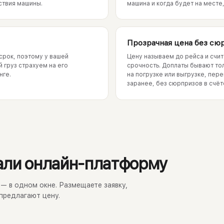
ствия машины.
машина и когда будет на месте
Прозрачная цена без сю
срок, поэтому у вашей
Цену называем до рейса и счит
й груз страхуем на его
срочность. Доплаты бывают тол
нге.
на погрузке или выгрузке, пер
заранее, без сюрпризов в счёт
али онлайн-платформу
а — в одном окне. Размещаете заявку,
предлагают цену.