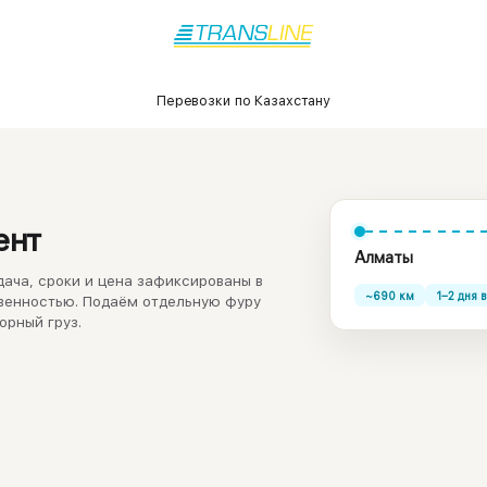
Перевозки по Казахстану
ент
Алматы
дача, сроки и цена зафиксированы в
~
690
км
1–2 дня
в
твенностью. Подаём отдельную фуру
орный груз.