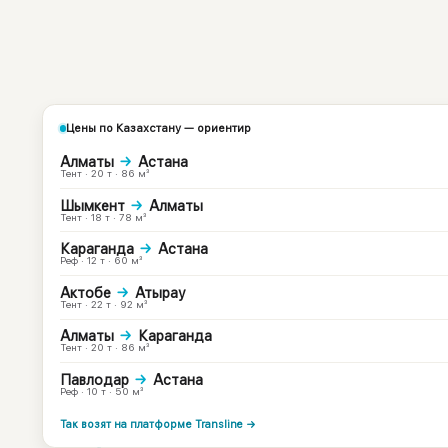
Цены по Казахстану — ориентир
Алматы
→
Астана
Тент · 20 т · 86 м³
Шымкент
→
Алматы
Тент · 18 т · 78 м³
Караганда
→
Астана
Реф · 12 т · 60 м³
Актобе
→
Атырау
Тент · 22 т · 92 м³
Алматы
→
Караганда
Тент · 20 т · 86 м³
Павлодар
→
Астана
Реф · 10 т · 50 м³
Так возят на платформе Transline →