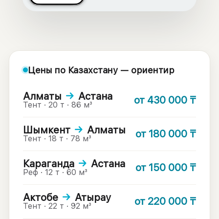
Цены по Казахстану — ориентир
Алматы
→
Астана
от
430 000
₸
Тент · 20 т · 86 м³
Шымкент
→
Алматы
от
180 000
₸
Тент · 18 т · 78 м³
Караганда
→
Астана
от
150 000
₸
Реф · 12 т · 60 м³
Актобе
→
Атырау
от
220 000
₸
Тент · 22 т · 92 м³