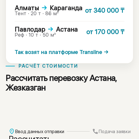
Алматы
→
Караганда
от
340 000
₸
Тент · 20 т · 86 м³
Павлодар
→
Астана
от
170 000
₸
Реф · 10 т · 50 м³
Так возят на платформе Transline →
РАСЧЁТ СТОИМОСТИ
Рассчитать перевозку Астана,
Жезказган
Ввод данных отправки
Подача заявки
Рассчитать