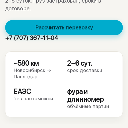
2–6 суток, груз застрахован, сроки в
договоре.
Рассчитать перевозку
+7 (707) 367-11-04
~580 км
2–6 сут.
Новосибирск →
срок доставки
Павлодар
ЕАЭС
фура и
длинномер
без растаможки
объёмные партии