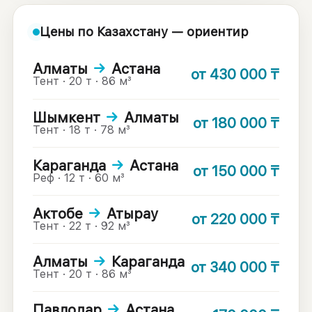
Цены по Казахстану — ориентир
Алматы
→
Астана
от
430 000
₸
Тент · 20 т · 86 м³
Шымкент
→
Алматы
от
180 000
₸
Тент · 18 т · 78 м³
Караганда
→
Астана
от
150 000
₸
Реф · 12 т · 60 м³
Актобе
→
Атырау
от
220 000
₸
Тент · 22 т · 92 м³
Алматы
→
Караганда
от
340 000
₸
Тент · 20 т · 86 м³
Павлодар
→
Астана