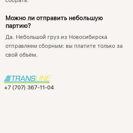
собрать.
Можно ли отправить небольшую
партию?
Да. Небольшой груз из Новосибирска
отправляем сборным: вы платите только за
свой объём.
+7 (707) 367-11-04
info@transline.kz
УСЛУГИ
НАПРАВЛЕНИЯ
Автоперевозки
По Казахстану
Контейнерные и
Международные
мультимодальные
Из России
Негабарит и
Из Китая
спецтехника