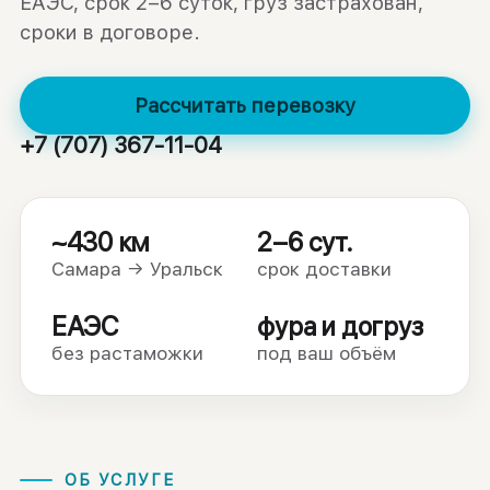
ЕАЭС, срок 2–6 суток, груз застрахован,
сроки в договоре.
Рассчитать перевозку
+7 (707) 367-11-04
~430 км
2–6 сут.
Самара → Уральск
срок доставки
ЕАЭС
фура и догруз
без растаможки
под ваш объём
ОБ УСЛУГЕ