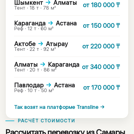
Шымкент
→
Алматы
от
180 000
₸
Тент · 18 т · 78 м³
Караганда
→
Астана
от
150 000
₸
Реф · 12 т · 60 м³
Актобе
→
Атырау
от
220 000
₸
Тент · 22 т · 92 м³
Алматы
→
Караганда
от
340 000
₸
Тент · 20 т · 86 м³
Павлодар
→
Астана
от
170 000
₸
Реф · 10 т · 50 м³
Так возят на платформе Transline →
РАСЧЁТ СТОИМОСТИ
Рассчитать перевозку из Самары